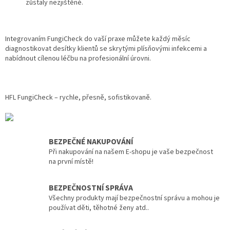
zůstaly nezjištěné.
Integrovaním FungiCheck do vaší praxe můžete každý měsíc
diagnostikovat desítky klientů se skrytými plísňovými infekcemi a
nabídnout cílenou léčbu na profesionální úrovni.
HFL FungiCheck – rychle, přesně, sofistikovaně.
BEZPEČNÉ NAKUPOVÁNÍ
Při nakupování na našem E-shopu je vaše bezpečnost
na první místě!
BEZPEČNOSTNÍ SPRÁVA
Všechny produkty mají bezpečnostní správu a mohou je
používat děti, těhotné ženy atd..