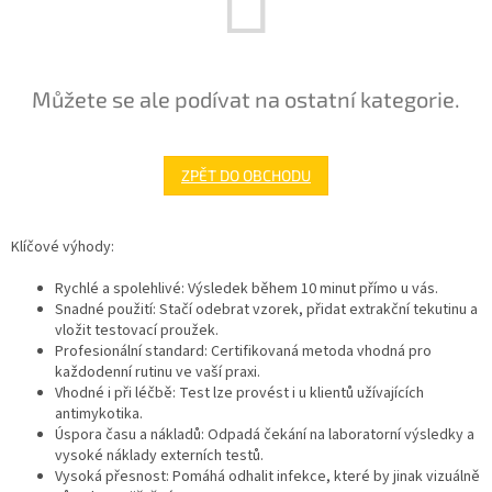
Můžete se ale podívat na ostatní kategorie.
ZPĚT DO OBCHODU
Klíčové výhody:
Rychlé a spolehlivé: Výsledek během 10 minut přímo u vás.
Snadné použití: Stačí odebrat vzorek, přidat extrakční tekutinu a
vložit testovací proužek.
Profesionální standard: Certifikovaná metoda vhodná pro
každodenní rutinu ve vaší praxi.
Vhodné i při léčbě: Test lze provést i u klientů užívajících
antimykotika.
Úspora času a nákladů: Odpadá čekání na laboratorní výsledky a
vysoké náklady externích testů.
Vysoká přesnost: Pomáhá odhalit infekce, které by jinak vizuálně