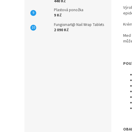
440 Kč
Výro
Plastová ponožka
epid
9 Kč
Krém
Fungismart@ Nail Wrap Tablets
2 090 Kč
Med 
může
POUŽ
OBA