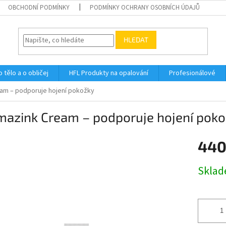
OBCHODNÍ PODMÍNKY
PODMÍNKY OCHRANY OSOBNÍCH ÚDAJŮ
HLEDAT
 tělo a o obličej
HFL Produkty na opalování
Profesionálové
am – podporuje hojení pokožky
mazink Cream – podporuje hojení pok
440
Měrná
Skla
cena: