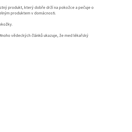
stný produkt, který dobře drží na pokožce a pečuje o
atelným produktem v domácnosti.
okožky.
y. Mnoho vědeckých článků ukazuje, že med lékařský