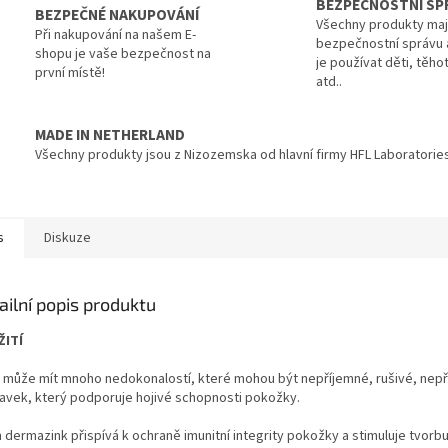
BEZPEČNOSTNÍ SP
BEZPEČNÉ NAKUPOVÁNÍ
Všechny produkty maj
Při nakupování na našem E-
bezpečnostní správu
shopu je vaše bezpečnost na
je používat děti, těho
první místě!
atd..
MADE IN NETHERLAND
Všechny produkty jsou z Nizozemska od hlavní firmy HFL Laboratorie
s
Diskuze
ailní popis produktu
ŽITÍ
 může mít mnoho nedokonalostí, které mohou být nepříjemné, rušivé, nepřita
ravek, který podporuje hojivé schopnosti pokožky.
 dermazink přispívá k ochraně imunitní integrity pokožky a stimuluje tvor