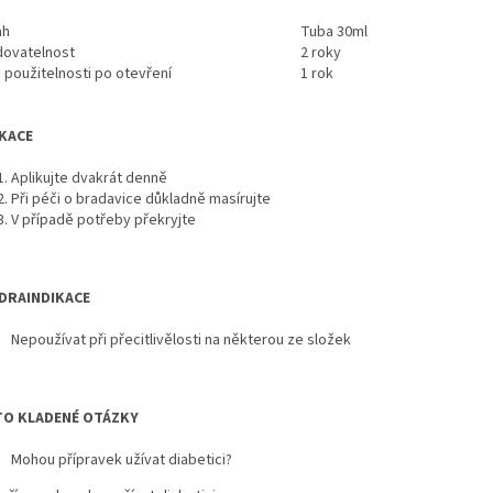
ah
Tuba 30ml
dovatelnost
2 roky
 použitelnosti po otevření
1 rok
KACE
Aplikujte dvakrát denně
Při péči o bradavice důkladně masírujte
V případě potřeby překryjte
DRAINDIKACE
Nepoužívat při přecitlivělosti na některou ze složek
TO KLADENÉ OTÁZKY
Mohou přípravek užívat diabetici?