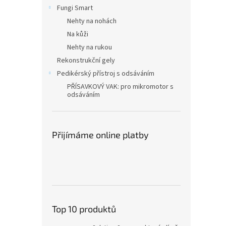
n
Fungi Smart
e
Nehty na nohách
l
Na kůži
Nehty na rukou
Rekonstrukční gely
Pedikérský přístroj s odsáváním
PŘÍSAVKOVÝ VAK: pro mikromotor s
odsáváním
Přijímáme online platby
Top 10 produktů