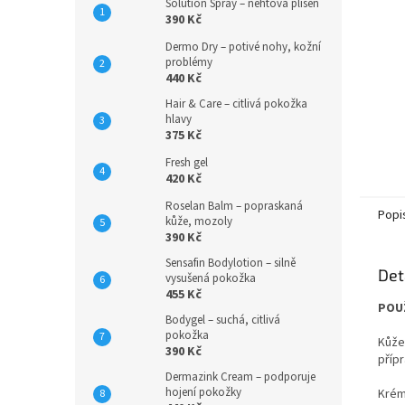
Solution Spray – nehtová plíseň
390 Kč
Dermo Dry – potivé nohy, kožní
problémy
440 Kč
Hair & Care – citlivá pokožka
hlavy
375 Kč
Fresh gel
420 Kč
Roselan Balm – popraskaná
Popi
kůže, mozoly
390 Kč
Sensafin Bodylotion – silně
Det
vysušená pokožka
455 Kč
POU
Bodygel – suchá, citlivá
pokožka
Kůže
390 Kč
příp
Dermazink Cream – podporuje
hojení pokožky
Krém