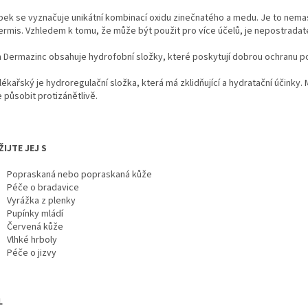
bek se vyznačuje unikátní kombinací oxidu zinečnatého a medu. Je to nema
ermis. Vzhledem k tomu, že může být použit pro více účelů, je nepostrad
 Dermazinc obsahuje hydrofobní složky, které poskytují dobrou ochranu p
lékařský je hydroregulační složka, která má zklidňující a hydratační účink
 působit protizánětlivě.
IJTE JEJ S
Popraskaná nebo popraskaná kůže
Péče o bradavice
Vyrážka z plenky
Pupínky mládí
Červená kůže
Vlhké hrboly
Péče o jizvy
L