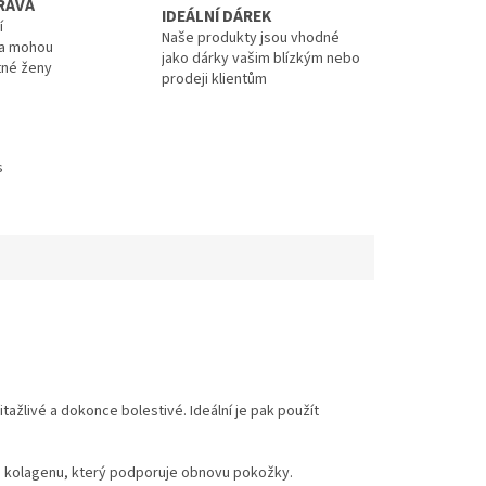
RÁVA
IDEÁLNÍ DÁREK
í
Naše produkty jsou vhodné
 a mohou
jako dárky vašim blízkým nebo
tné ženy
prodeji klientům
s
žlivé a dokonce bolestivé. Ideální je pak použít
bu kolagenu, který podporuje obnovu pokožky.