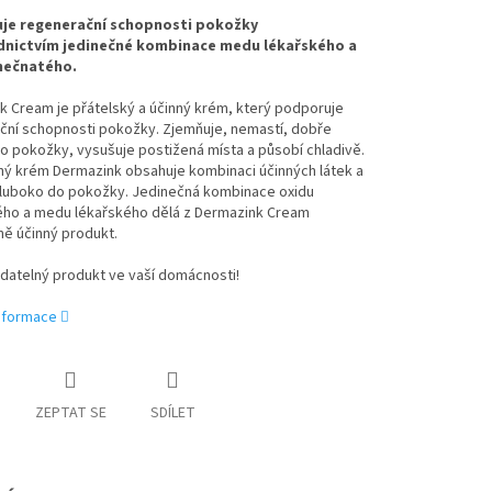
je regenerační schopnosti pokožky
dnictvím jedinečné kombinace medu lékařského a
nečnatého.
 Cream je přátelský a účinný krém, který podporuje
ční schopnosti pokožky. Zjemňuje, nemastí, dobře
o pokožky, vysušuje postižená místa a působí chladivě.
ný krém Dermazink obsahuje kombinaci účinných látek a
hluboko do pokožky. Jedinečná kombinace oxidu
ého a medu lékařského dělá z Dermazink Cream
ě účinný produkt.
datelný produkt ve vaší domácnosti!
informace
ZEPTAT SE
SDÍLET