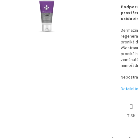
Podporu
prostře
oxidu zi
Dermazink
regenera
proniká d
Všestran
proniká 
zinečnat
mimořádn
Nepostra
Detailní 
TISK