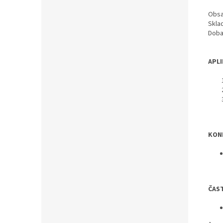
Obs
Skla
Doba
APLI
KON
ČAS