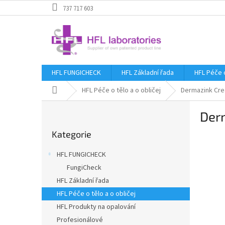
Přejít
737 717 603
na
obsah
HFL FUNGICHECK
HFL Základní řada
HFL Péče o
Domů
HFL Péče o tělo a o obličej
Dermazink Cre
P
Der
o
Přeskočit
s
Kategorie
kategorie
t
r
HFL FUNGICHECK
a
FungiCheck
n
HFL Základní řada
n
í
HFL Péče o tělo a o obličej
p
HFL Produkty na opalování
a
Profesionálové